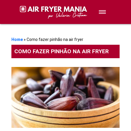
Sobremesas
Petiscos
Home
»
Como fazer pinhão na air fryer
COMO FAZER PINHÃO NA AIR FRYER
Lanches
Stories de Receitas
Receitas