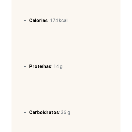
Calorias
: 174 kcal
Proteínas
: 14 g
Carboidratos
: 36 g