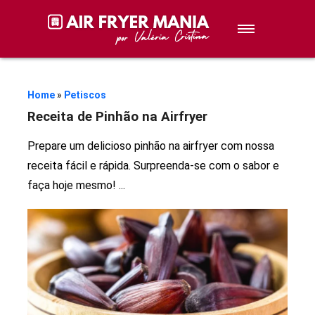
Sobremesas
Petiscos
Home
»
Petiscos
Receita de Pinhão na Airfryer
Lanches
Prepare um delicioso pinhão na airfryer com nossa
receita fácil e rápida. Surpreenda-se com o sabor e
Stories de Receitas
faça hoje mesmo!
...
Receitas