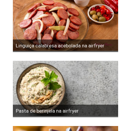
Linguiça calabresa acebolada na airfryer
Pasta de berinjela na airfryer