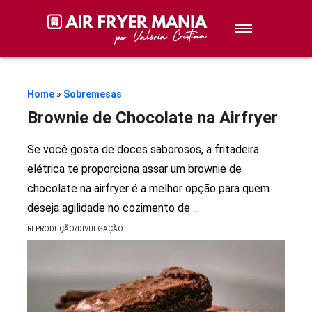
Sobremesas
Petiscos
Home
»
Sobremesas
Brownie de Chocolate na Airfryer
Lanches
Se você gosta de doces saborosos, a fritadeira
Stories de Receitas
elétrica te proporciona assar um brownie de
chocolate na airfryer é a melhor opção para quem
deseja agilidade no cozimento de
...
Receitas
REPRODUÇÃO/DIVULGAÇÃO