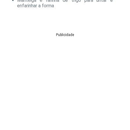
Manteiga e farinha de trigo para untar e
enfarinhar a forma
Publicidade