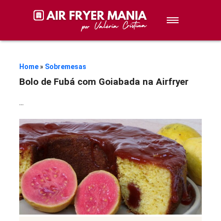
Sobremesas
Petiscos
Home
»
Sobremesas
Bolo de Fubá com Goiabada na Airfryer
Lanches
...
Stories de Receitas
Receitas