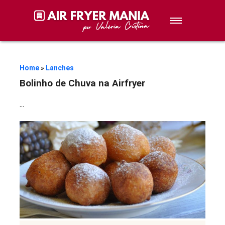
Sobremesas
Petiscos
Home
»
Lanches
Bolinho de Chuva na Airfryer
Lanches
...
Stories de Receitas
Receitas