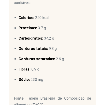
confiáveis:
Calorias:
240 kcal
Proteínas:
3.7 g
Carboidratos:
34.2 g
Gorduras totais:
9.8 g
Gorduras saturadas:
2.6 g
Fibras:
0.9 g
Sódio:
230 mg
Fonte: Tabela Brasileira de Composição de
Alimentos (TACO)