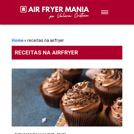
Sobremesas
Petiscos
Home
»
receitas na airfryer
RECEITAS NA AIRFRYER
Lanches
Stories de Receitas
Receitas