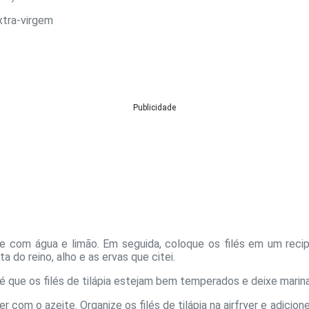
xtra-virgem
Publicidade
ave com água e limão. Em seguida, coloque os filés em um rec
a do reino, alho e as ervas que citei.
é que os filés de tilápia estejam bem temperados e deixe marina
r com o azeite. Organize os filés de tilápia na airfryer e adicio