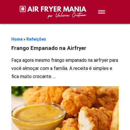
Sobremesas
Petiscos
Home
»
Refeições
Frango Empanado na Airfryer
Lanches
Faça agora mesmo frango empanado na airfryer para
você almoçar com a família. A receita é simples e
Stories de Receitas
fica muito crocante.
...
Receitas