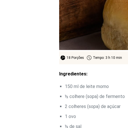
18 Porções
Tempo: 3 h 10 min
Ingredientes:
150 ml de leite morno
½ colhere (sopa) de fermento
2 colheres (sopa) de açúcar
1 ovo
½ de sal