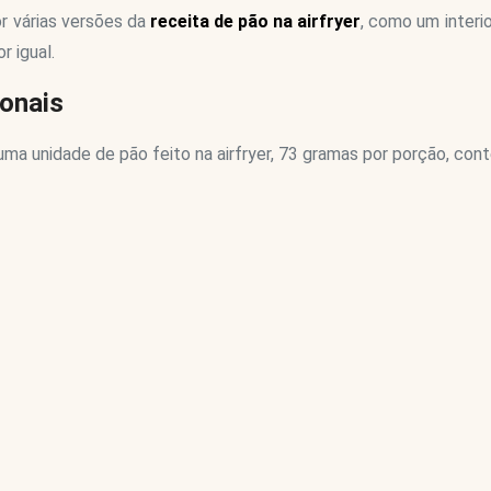
r várias versões da
receita de pão na airfryer
, como um interi
r igual.
onais
uma unidade de pão feito na airfryer, 73 gramas por porção, c