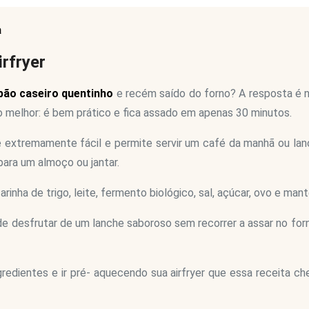
a
rfryer
pão caseiro quentinho
e recém saído do forno? A resposta é n
 o melhor: é bem prático e fica assado em apenas 30 minutos.
 extremamente fácil e permite servir um café da manhã ou la
ra um almoço ou jantar.
arinha de trigo, leite, fermento biológico, sal, açúcar, ovo e mant
 desfrutar de um lanche saboroso sem recorrer a assar no for
gredientes e ir pré- aquecendo sua airfryer que essa receita ch